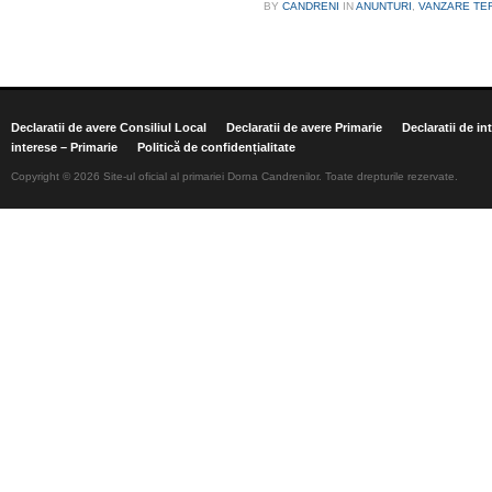
BY
CANDRENI
IN
ANUNTURI
,
VANZARE TE
Declaratii de avere Consiliul Local
Declaratii de avere Primarie
Declaratii de in
interese – Primarie
Politică de confidențialitate
Copyright © 2026 Site-ul oficial al primariei Dorna Candrenilor. Toate drepturile rezervate.