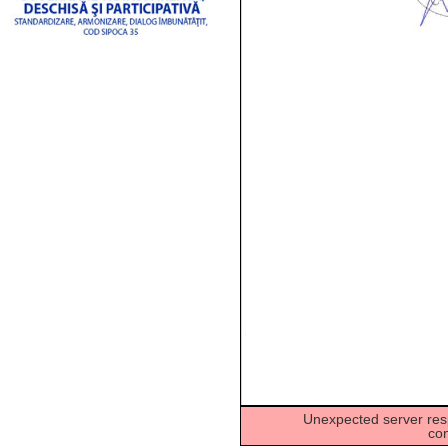
Unexpected server resp
co