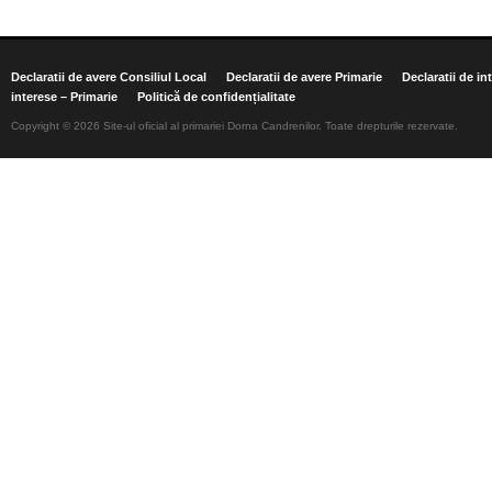
Declaratii de avere Consiliul Local
Declaratii de avere Primarie
Declaratii de in
interese – Primarie
Politică de confidențialitate
Copyright © 2026 Site-ul oficial al primariei Dorna Candrenilor. Toate drepturile rezervate.