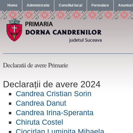
Home
Administratie
Consiliul local
Formulare
Anunturi
Declaratii de avere Primarie
Declarații de avere 2024
Candrea Cristian Sorin
Candrea Danut
Candrea Irina-Speranta
Chiruta Costel
Ciocirlan Luminita Mihaela