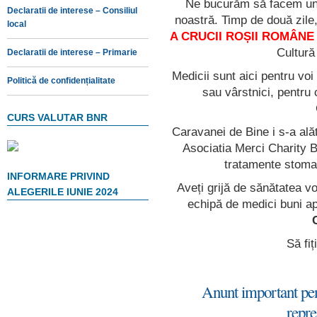
Ne bucurăm să facem un 
Declaratii de interese – Consiliul
noastră. Timp de două zile
local
A CRUCII ROȘII ROMÂNE
Cultură
Declaratii de interese – Primarie
Medicii sunt aici pentru voi 
Politică de confidențialitate
sau vârstnici, pentru c
CURS VALUTAR BNR
Caravanei de Bine i s-a ală
Asociatia Merci Charity B
tratamente stomat
INFORMARE PRIVIND
Aveți grijă de sănătatea vo
ALEGERILE IUNIE 2024
echipă de medici buni ap
Să fiț
Anunt important pent
repre