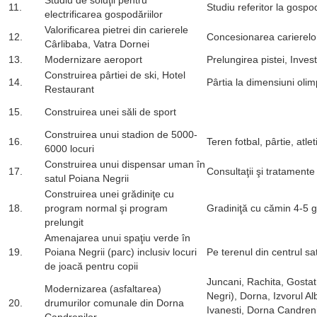
Studiu de soluţii pentru
11.
Studiu referitor la gospod
electrificarea gospodăriilor
Valorificarea pietrei din carierele
12.
Concesionarea carierelo
Cârlibaba, Vatra Dornei
13.
Modernizare aeroport
Prelungirea pistei, Investi
Construirea pârtiei de ski, Hotel
14.
Pârtia la dimensiuni oli
Restaurant
15.
Construirea unei săli de sport
Construirea unui stadion de 5000-
16.
Teren fotbal, pârtie, atl
6000 locuri
Construirea unui dispensar uman în
17.
Consultaţii şi tratament
satul Poiana Negrii
Construirea unei grădiniţe cu
18.
program normal şi program
Gradiniţă cu cămin 4-5 
prelungit
Amenajarea unui spaţiu verde în
19.
Poiana Negrii (parc) inclusiv locuri
Pe terenul din centrul sa
de joacă pentru copii
Juncani, Rachita, Gostat
Modernizarea (asfaltarea)
Negri), Dorna, Izvorul Alb
20.
drumurilor comunale din Dorna
Ivanesti, Dorna Candrenil