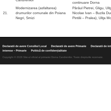
Candrenilor
continuare Dorna
Modernizarea (asfaltarea)
Pârâul Pietrei, Gligu, Ul
21.
drumurilor comunale din Poiana
Nicolae Ivan – Buzila D
Negri, Smizi
Pintilii – Pralea), Uliţa 
Declaratii de avere Consiliul Local
Declaratii de avere Primarie
Declaratii de in
interese – Primarie
Politică de confidențialitate
Copyright © 2026 Site-ul oficial al primariei Dorna Candrenilor. Toate drepturile rezervate.