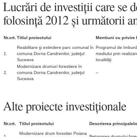
Lucrări de investiţii care se
folosinţă 2012 şi următorii a
Nr.crt.
Titlul proiectului
Mentiuni cu privire 
Reabilitare şi extindere parc comunal în
Programul de îmbunătă
1.
comuna Dorna Candrenilor, judeţul
mediului prin realizar
Suceava
localităţi
Modernizare drumuri forestiere în
2.
comuna Dorna Candrenilor, judeţul
–
Suceava
Alte proiecte investiţionale
Nr.crt.
Titlul proiectului
Descrierea principalelor
Modernizare drum forestier Poiana
1.
Betonarea drumului fores