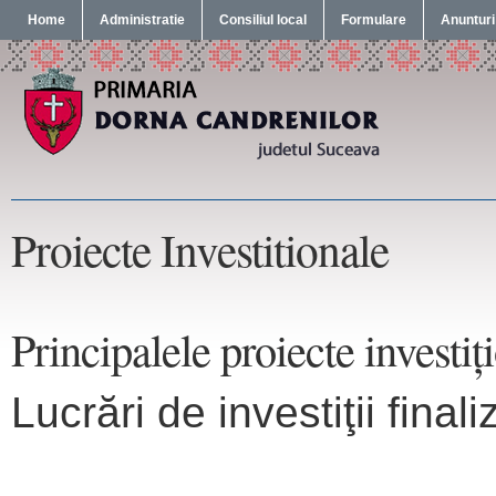
Home
Administratie
Consiliul local
Formulare
Anunturi
Proiecte Investitionale
Principalele proiecte investiţ
Lucrări de investiţii fina