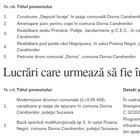
Nr.c
rt.
Titlul proiectului
1.
Construire „Depozit furaje” în piaţa comunală Dorna Candrenil
2.
Amenajare parc pentru copii în comuna Dorna Candrenilor
Reabilitare sediu Primărie, Poliţie, Jandarmerie şi C.E.C., în
3.
Candrenilor
Reabilitare pod peste râul Negrişoara, în satul Poiana Negrii
4.
Candrenilor
5.
Pietruire drum comunal „Dorna”, comuna Dorna Candrenilor
Lucrări care urmează să fie î
Nr.cr
t.
Titlul proiectului
Detalii 
Modernizare drumuri comunale (L=3,05 KM),
În cadru
1.
canalizare şi staţie de epurare în comuna Dorna
finanţar
Candrenilor, judeţul Suceava
C.32202
Programu
Bază sportivă multifuncţională tip II, în satul Poiana
2.
infrastr
Negrii, comuna Dorna Candrenilor, judeţul Suceava
din spaţi