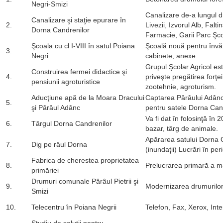
Negri-Smizi
Canalizare de-a lungul dr
Canalizare şi staţie epurare în
2.
Livezii, Izvorul Alb, Falt
Dorna Candrenilor
Farmacie, Garii Parc Şcoli
Şcoala cu cl I-VIII în satul Poiana
Şcoală nouă pentru învă
3.
Negri
cabinete, anexe.
Grupul Şcolar Agricol est
Construirea fermei didactice şi
4.
priveşte pregătirea forţ
pensiunii agroturistice
zootehnie, agroturism.
Aducţiune apă de la Moara Dracului
Captarea Pârâului Adânc
5.
şi Pârâul Adânc
pentru satele Dorna Cand
Va fi dat în folosinţă în
6.
Târgul Dorna Candrenilor
bazar, târg de animale.
Apărarea satului Dorna C
7.
Dig pe râul Dorna
(inundaţii) Lucrări în p
Fabrica de cherestea proprietatea
8.
Prelucrarea primară a 
primăriei
Drumuri comunale Pârâul Pietrii şi
9.
Modernizarea drumurilor
Smizi
10.
Telecentru în Poiana Negrii
Telefon, Fax, Xerox, Inte