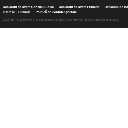
Declaratii de avere Consiliul Local
Declaratii de avere Primarie
Declaratii de in
interese – Primarie
Politică de confidențialitate
Copyright © 2026 Site-ul oficial al primariei Dorna Candrenilor. Toate drepturile rezervate.