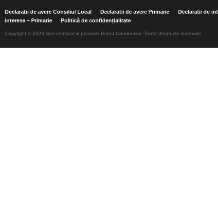
Declaratii de avere Consiliul Local
Declaratii de avere Primarie
Declaratii de in
interese – Primarie
Politică de confidențialitate
Copyright © 2026 Site-ul oficial al primariei Dorna Candrenilor. Toate drepturile rezervate.