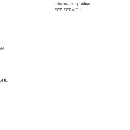
informațiilor publice
SEF SERVICIU
AN
GHE