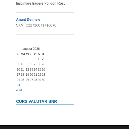
Instiintare tragere Poligon Rosu
Anunt Demisie
SKM_C22726071716070
august 2026
L
Ma
Mi
J
V
S
D
1
2
3
4
5
6
7
8
9
10
11
12
13
14
15
16
17
18
19
20
21
22
23
24
25
26
27
28
29
30
31
« iul.
CURS VALUTAR BNR