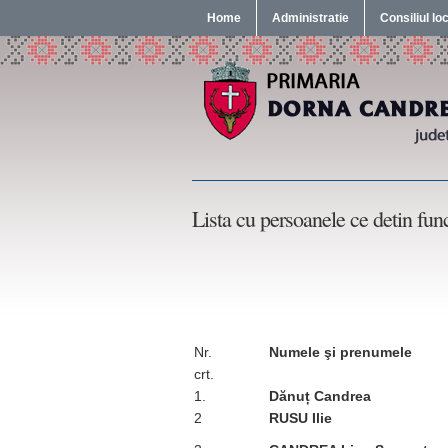
Home
Administratie
Consiliul lo
Lista cu persoanele ce detin fun
Nr.
Numele şi prenumele
crt.
1.
Dănuț Candrea
2
RUSU Ilie