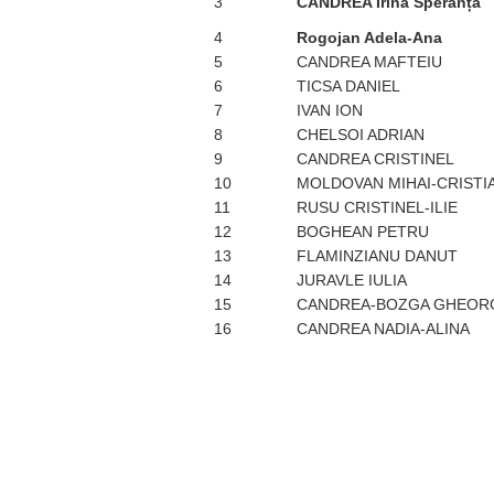
3
CANDREA Irina Speranța
4
Rogojan Adela-Ana
5
CANDREA MAFTEIU
6
TICSA DANIEL
7
IVAN ION
8
CHELSOI ADRIAN
9
CANDREA CRISTINEL
10
MOLDOVAN MIHAI-CRISTI
11
RUSU CRISTINEL-ILIE
12
BOGHEAN PETRU
13
FLAMINZIANU DANUT
14
JURAVLE IULIA
15
CANDREA-BOZGA GHEOR
16
CANDREA NADIA-ALINA