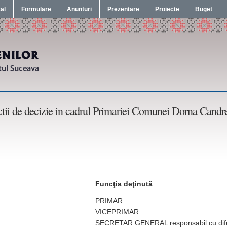
cal
Formulare
Anunturi
Prezentare
Proiecte
Buget
ctii de decizie in cadrul Primariei Comunei Dorna Candre
Funcţia deţinută
PRIMAR
VICEPRIMAR
SECRETAR GENERAL responsabil cu dif