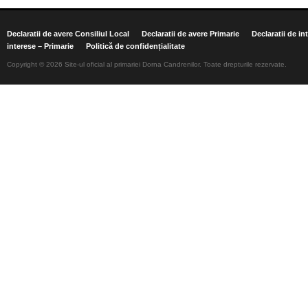
Declaratii de avere Consiliul Local
Declaratii de avere Primarie
Declaratii de in
interese – Primarie
Politică de confidențialitate
Copyright © 2026 Site-ul oficial al primariei Dorna Candrenilor. Toate drepturile rezervate.