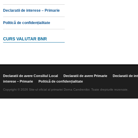
Declaratii de interese – Primarie
Politică de confidențialitate
CURS VALUTAR BNR
Declaratii de avere Consiliul Local
Declaratii de avere Primarie
Declaratii de in
interese – Primarie
Politică de confidențialitate
Copyright © 2026 Site-ul oficial al primariei Dorna Candrenilor. Toate drepturile rezervate.