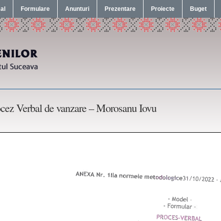
cal
Formulare
Anunturi
Prezentare
Proiecte
Buget
cez Verbal de vanzare – Morosanu Iovu