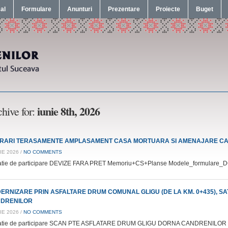
cal
Formulare
Anunturi
Prezentare
Proiecte
Buget
iunie 8th, 2026
hive for:
RARI TERASAMENTE AMPLASAMENT CASA MORTUARA SI AMENAJARE CA
IE 2026 /
NO COMMENTS
tatie de participare DEVIZE FARA PRET Memoriu+CS+Planse Modele_formulare_
ERNIZARE PRIN ASFALTARE DRUM COMUNAL GLIGU (DE LA KM. 0+435), SA
DRENILOR
IE 2026 /
NO COMMENTS
itatie de participare SCAN PTE ASFLATARE DRUM GLIGU DORNA CANDRENI