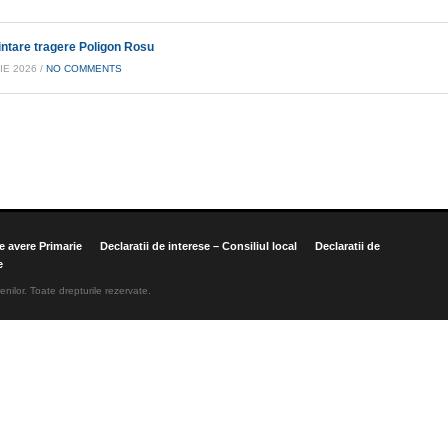
iintare tragere Poligon Rosu
IE 2026 /
NO COMMENTS
de avere Primarie
Declaratii de interese – Consiliul local
Declaratii de
e
enilor. Toate drepturile rezervate.