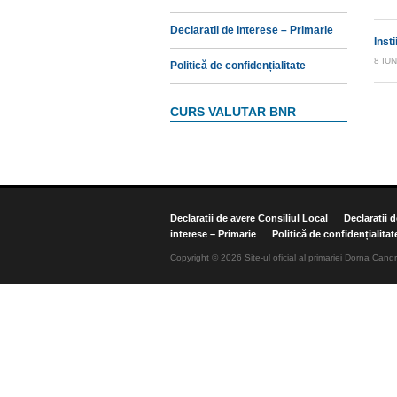
Declaratii de interese – Primarie
Inst
8 IUN
Politică de confidențialitate
CURS VALUTAR BNR
Declaratii de avere Consiliul Local
Declaratii 
interese – Primarie
Politică de confidențialitat
Copyright © 2026 Site-ul oficial al primariei Dorna Candr