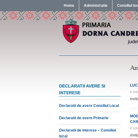
Home
Administratie
Consiliul lo
Arc
LUC
DECLARATII AVERE SI
INTERESE
8 IUN
invi
Declaratii de avere Consiliul Local
MOD
Declaratii de avere Primarie
CAN
8 IUN
Declaratii de interese – Consiliul
inv
local