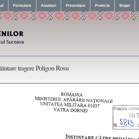
cal
Formulare
Anunturi
Prezentare
Proiecte
Buget
tiintare tragere Poligon Rosu