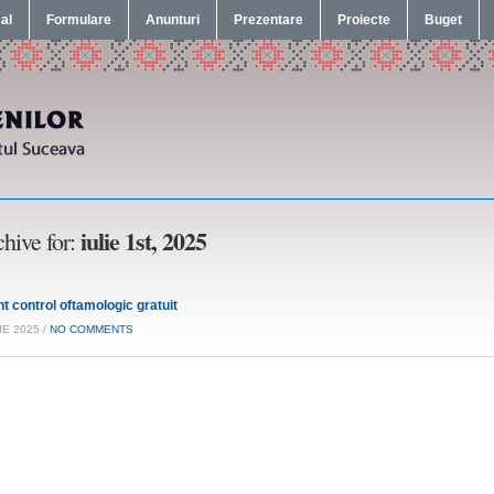
cal
Formulare
Anunturi
Prezentare
Proiecte
Buget
iulie 1st, 2025
hive for:
t control oftamologic gratuit
IE 2025 /
NO COMMENTS