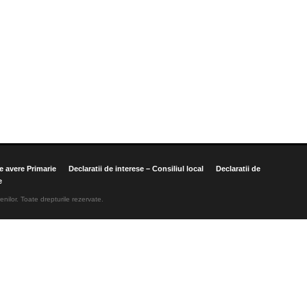
de avere Primarie
Declaratii de interese – Consiliul local
Declaratii de
e
enilor. Toate drepturile rezervate.