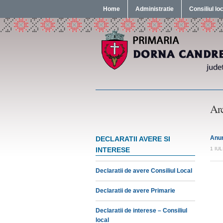
Home
Administratie
Consiliul lo
Arc
Anun
DECLARATII AVERE SI
INTERESE
1 IUL
Declaratii de avere Consiliul Local
Declaratii de avere Primarie
Declaratii de interese – Consiliul
local