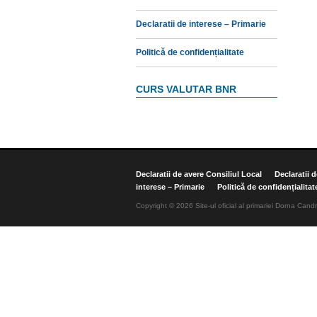
Declaratii de interese – Primarie
Politică de confidențialitate
CURS VALUTAR BNR
Declaratii de avere Consiliul Local
Declaratii 
interese – Primarie
Politică de confidențialitat
Copyright © 2026 Site-ul oficial al primariei Dorna Candr