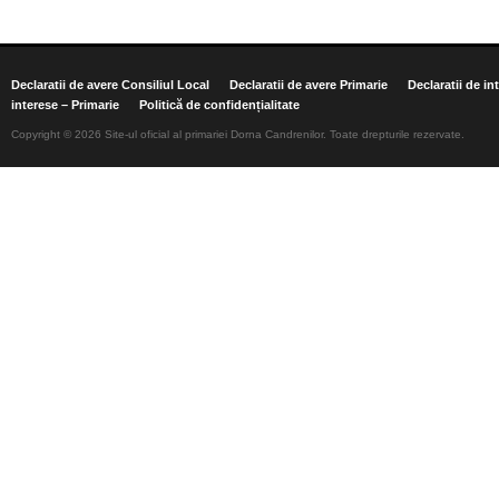
Declaratii de avere Consiliul Local
Declaratii de avere Primarie
Declaratii de in
interese – Primarie
Politică de confidențialitate
Copyright © 2026 Site-ul oficial al primariei Dorna Candrenilor. Toate drepturile rezervate.