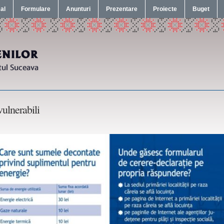
cal
Formulare
Anunturi
Prezentare
Proiecte
Buget
ulnerabili