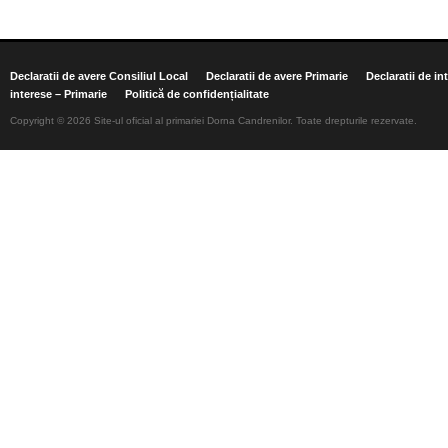
Declaratii de avere Consiliul Local
Declaratii de avere Primarie
Declaratii de in
interese – Primarie
Politică de confidențialitate
Copyright © 2026 Site-ul oficial al primariei Dorna Candrenilor. Toate drepturile rezervate.