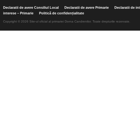
Declaratii de avere Consiliul Local
Declaratii de avere Primarie
Declaratii de in
interese – Primarie
Politică de confidențialitate
Copyright © 2026 Site-ul oficial al primariei Dorna Candrenilor. Toate drepturile rezervate.