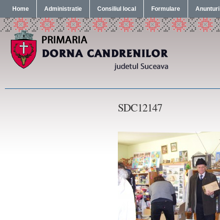
Home
Administratie
Consiliul local
Formulare
Anunturi
SDC12147