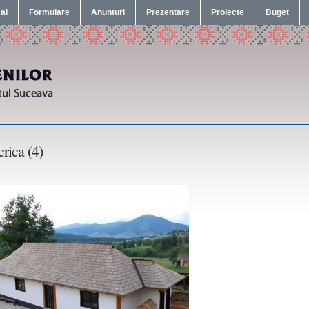
cal
Formulare
Anunturi
Prezentare
Proiecte
Buget
erica (4)