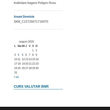
Instiintare tragere Poligon Rosu
Anunt Demisie
SKM_C22726071716070
august 2026
L
Ma
Mi
J
V
S
D
1
2
3
4
5
6
7
8
9
10
11
12
13
14
15
16
17
18
19
20
21
22
23
24
25
26
27
28
29
30
31
« iul.
CURS VALUTAR BNR