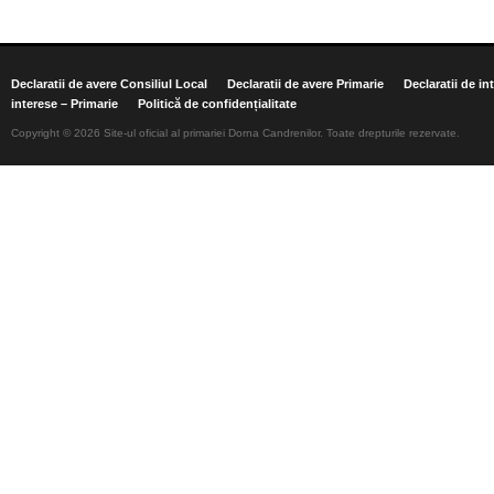
Declaratii de avere Consiliul Local
Declaratii de avere Primarie
Declaratii de in
interese – Primarie
Politică de confidențialitate
Copyright © 2026 Site-ul oficial al primariei Dorna Candrenilor. Toate drepturile rezervate.