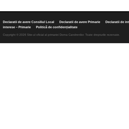
Declaratii de avere Consiliul Local
Declaratii de avere Primarie
Declaratii de in
interese – Primarie
Politică de confidențialitate
Copyright © 2026 Site-ul oficial al primariei Dorna Candrenilor. Toate drepturile rezervate.