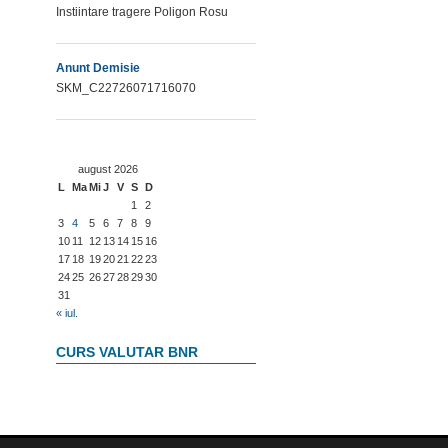
Instiintare tragere Poligon Rosu
Anunt Demisie
SKM_C22726071716070
august 2026
L
Ma
Mi
J
V
S
D
1
2
3
4
5
6
7
8
9
10
11
12
13
14
15
16
17
18
19
20
21
22
23
24
25
26
27
28
29
30
31
« iul.
CURS VALUTAR BNR