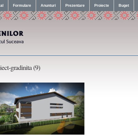
cal
Formulare
Anunturi
Prezentare
Proiecte
Buget
iect-gradinita (9)