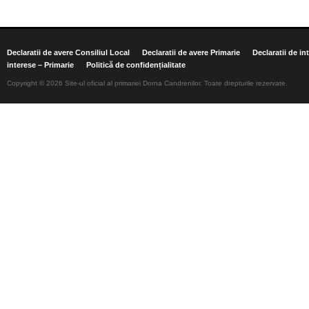
Declaratii de avere Consiliul Local
Declaratii de avere Primarie
Declaratii de in
interese – Primarie
Politică de confidențialitate
Copyright © 2026 Site-ul oficial al primariei Dorna Candrenilor. Toate drepturile rezervate.