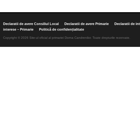
Declaratii de avere Consiliul Local
Declaratii de avere Primarie
Declaratii de in
interese – Primarie
Politică de confidențialitate
Copyright © 2026 Site-ul oficial al primariei Dorna Candrenilor. Toate drepturile rezervate.