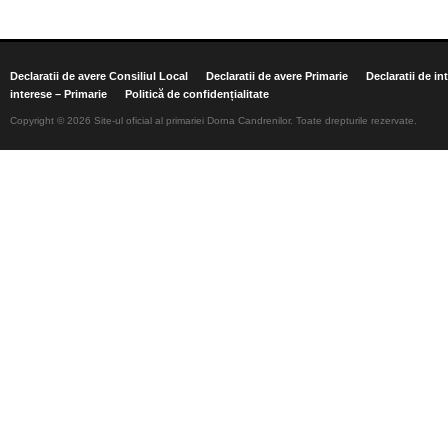
Declaratii de avere Consiliul Local
Declaratii de avere Primarie
Declaratii de in
interese – Primarie
Politică de confidențialitate
Copyright © 2026 Site-ul oficial al primariei Dorna Candrenilor. Toate drepturile rezervate.