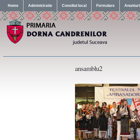
Home
Administratie
Consiliul local
Formulare
Anunturi
ansamblu2