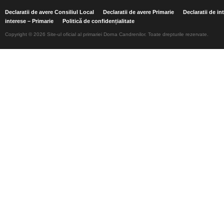
Declaratii de avere Consiliul Local
Declaratii de avere Primarie
Declaratii de in
interese – Primarie
Politică de confidențialitate
Copyright © 2026 Site-ul oficial al primariei Dorna Candrenilor. Toate drepturile rezervate.