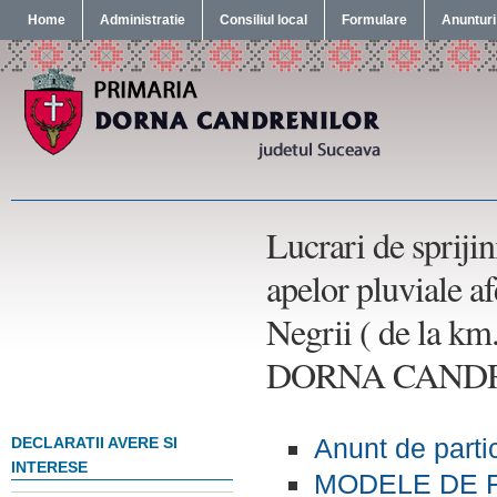
Home
Administratie
Consiliul local
Formulare
Anunturi
Lucrari de sprijin
apelor pluviale 
Negrii ( de la k
DORNA CAND
Anunt de parti
DECLARATII AVERE SI
INTERESE
MODELE DE 