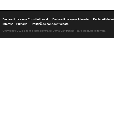
Declaratii de avere Consiliul Local
Declaratii de avere Primarie
Declaratii de in
interese – Primarie
Politică de confidențialitate
Copyright © 2026 Site-ul oficial al primariei Dorna Candrenilor. Toate drepturile rezervate.