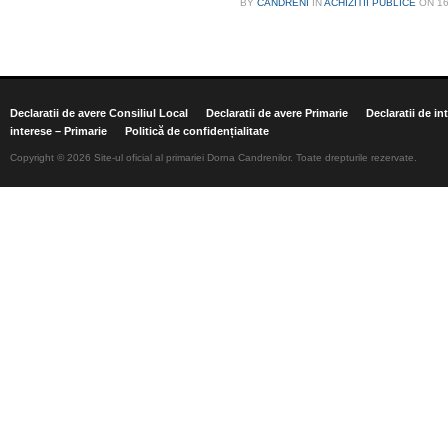
BY
CANDRENI
IN
ACHIZITII PUBLICE
ON
1
Declaratii de avere Consiliul Local
Declaratii de avere Primarie
Declaratii de in
interese – Primarie
Politică de confidențialitate
Copyright © 2026 Site-ul oficial al primariei Dorna Candrenilor. Toate drepturile rezervate.