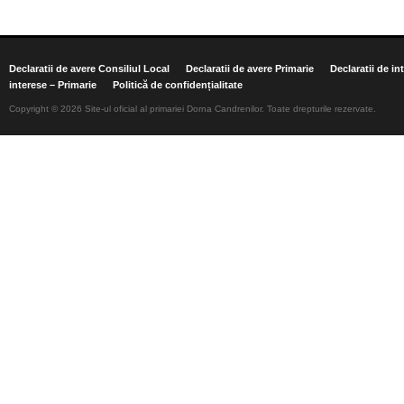
Declaratii de avere Consiliul Local
Declaratii de avere Primarie
Declaratii de in
interese – Primarie
Politică de confidențialitate
Copyright © 2026 Site-ul oficial al primariei Dorna Candrenilor. Toate drepturile rezervate.