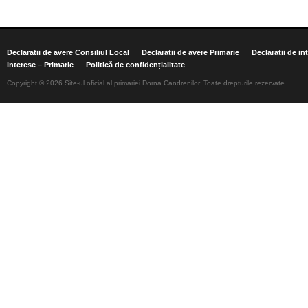
Declaratii de avere Consiliul Local
Declaratii de avere Primarie
Declaratii de in
interese – Primarie
Politică de confidențialitate
Copyright © 2026 Site-ul oficial al primariei Dorna Candrenilor. Toate drepturile rezervate.