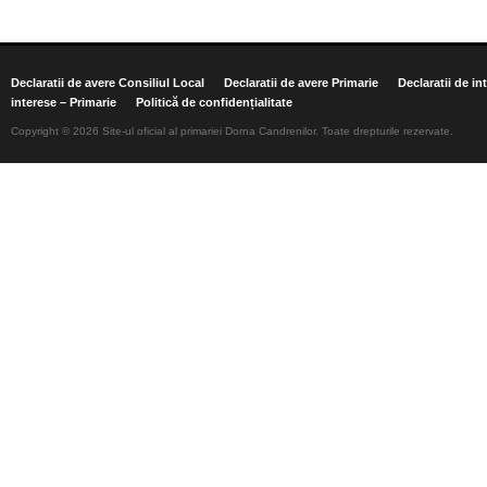
Declaratii de avere Consiliul Local
Declaratii de avere Primarie
Declaratii de in
interese – Primarie
Politică de confidențialitate
Copyright © 2026 Site-ul oficial al primariei Dorna Candrenilor. Toate drepturile rezervate.