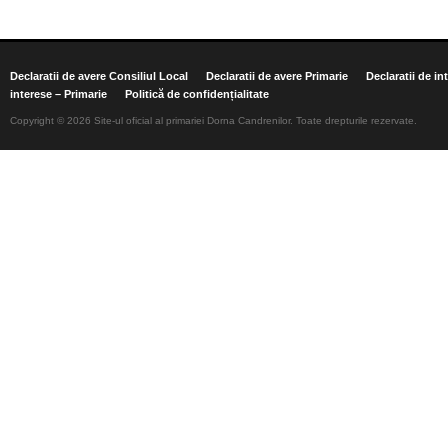
Declaratii de avere Consiliul Local
Declaratii de avere Primarie
Declaratii de in
interese – Primarie
Politică de confidențialitate
Copyright © 2026 Site-ul oficial al primariei Dorna Candrenilor. Toate drepturile rezervate.