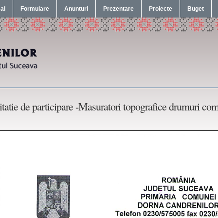
cal
Formulare
Anunturi
Prezentare
Proiecte
Buget
itatie de participare -Masuratori topografice drumuri co