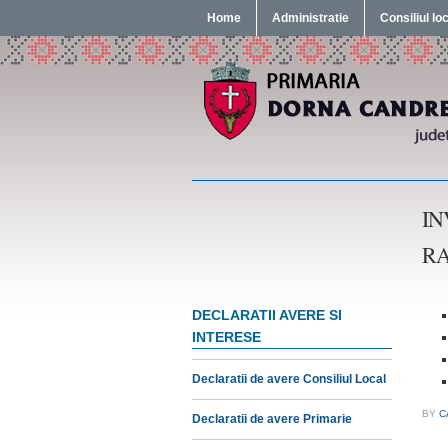
Home
Administratie
Consiliul lo
IN
RA
DECLARATII AVERE SI
INTERESE
Declaratii de avere Consiliul Local
BY
C
Declaratii de avere Primarie