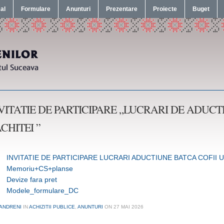
cal
Formulare
Anunturi
Prezentare
Proiecte
Buget
VITATIE DE PARTICIPARE „LUCRARI DE ADUCTI
CHITEI ”
INVITATIE DE PARTICIPARE LUCRARI ADUCTIUNE BATCA COFII U
Memoriu+CS+planse
Devize fara pret
Modele_formulare_DC
ANDRENI
IN
ACHIZITII PUBLICE
,
ANUNTURI
ON
27 MAI 2026