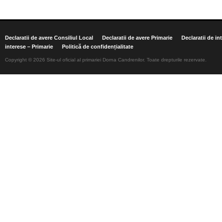
Declaratii de avere Consiliul Local
Declaratii de avere Primarie
Declaratii de in
interese – Primarie
Politică de confidențialitate
Copyright © 2026 Site-ul oficial al primariei Dorna Candrenilor. Toate drepturile rezervate.