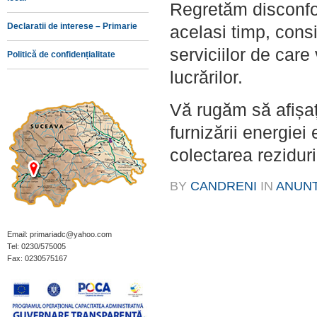
Regretăm disconfor
Declaratii de interese – Primarie
acelasi timp, consi
serviciilor de care
Politică de confidențialitate
lucrărilor.
Vă rugăm să afișați
furnizării energiei
colectarea reziduril
BY
CANDRENI
IN
ANUN
Email: primariadc@yahoo.com
Tel: 0230/575005
Fax: 0230575167