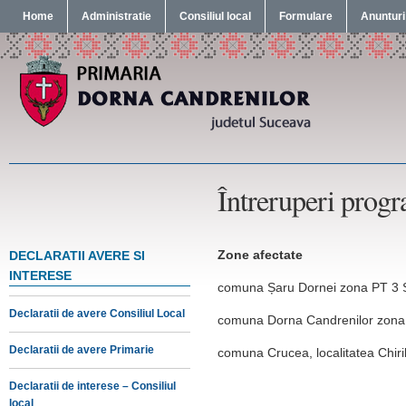
Home
Administratie
Consiliul local
Formulare
Anunturi
Întreruperi progr
Zone afectate
DECLARATII AVERE SI
INTERESE
comuna Șaru Dornei zona PT 3 
Declaratii de avere Consiliul Local
comuna Dorna Candrenilor zona
Declaratii de avere Primarie
comuna Crucea, localitatea Chiril
Declaratii de interese – Consiliul
local