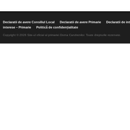
Declaratii de avere Consiliul Local
Declaratii de avere Primarie
Declaratii de in
interese – Primarie
Politică de confidențialitate
Copyright © 2026 Site-ul oficial al primariei Dorna Candrenilor. Toate drepturile rezervate.