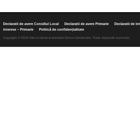
Declaratii de avere Consiliul Local
Declaratii de avere Primarie
Declaratii de in
interese – Primarie
Politică de confidențialitate
Copyright © 2026 Site-ul oficial al primariei Dorna Candrenilor. Toate drepturile rezervate.