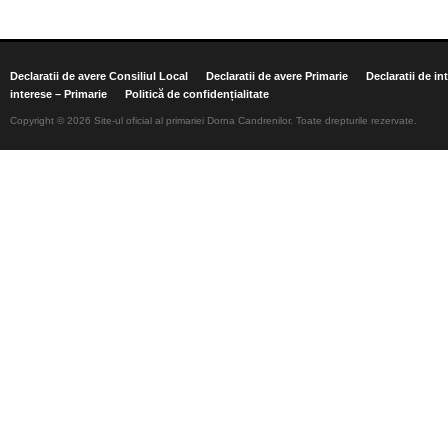
Declaratii de avere Consiliul Local
Declaratii de avere Primarie
Declaratii de in
interese – Primarie
Politică de confidențialitate
Copyright © 2026 Site-ul oficial al primariei Dorna Candrenilor. Toate drepturile rezervate.