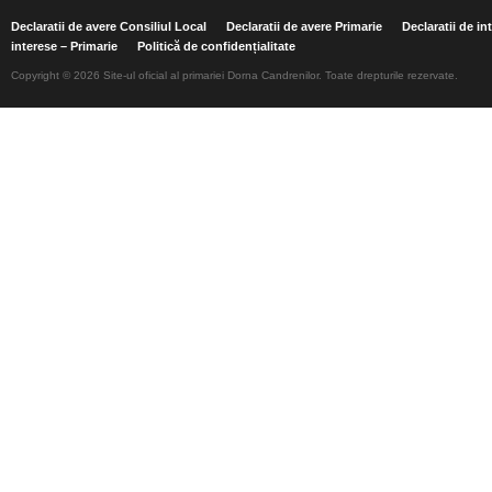
Declaratii de avere Consiliul Local
Declaratii de avere Primarie
Declaratii de in
interese – Primarie
Politică de confidențialitate
Copyright © 2026 Site-ul oficial al primariei Dorna Candrenilor. Toate drepturile rezervate.