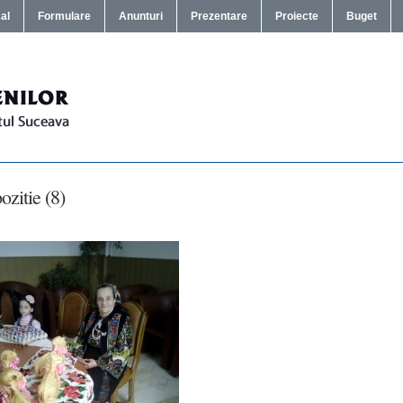
cal
Formulare
Anunturi
Prezentare
Proiecte
Buget
ozitie (8)