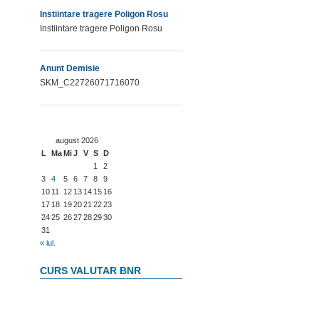
Instiintare tragere Poligon Rosu
Instiintare tragere Poligon Rosu
Anunt Demisie
SKM_C22726071716070
august 2026
L
Ma
Mi
J
V
S
D
1
2
3
4
5
6
7
8
9
10
11
12
13
14
15
16
17
18
19
20
21
22
23
24
25
26
27
28
29
30
31
« iul.
CURS VALUTAR BNR