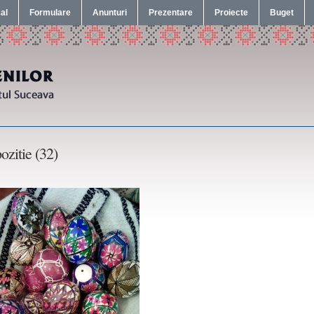
cal
Formulare
Anunturi
Prezentare
Proiecte
Buget
ozitie (32)