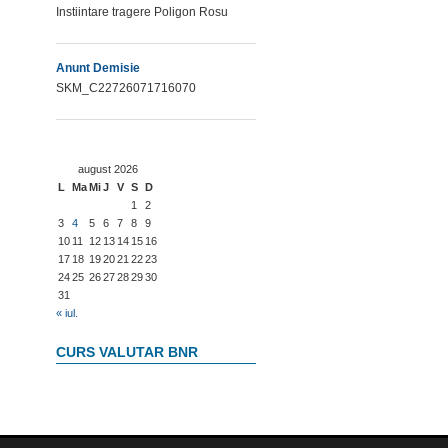
Instiintare tragere Poligon Rosu
Anunt Demisie
SKM_C22726071716070
august 2026
L
Ma
Mi
J
V
S
D
1
2
3
4
5
6
7
8
9
10
11
12
13
14
15
16
17
18
19
20
21
22
23
24
25
26
27
28
29
30
31
« iul.
CURS VALUTAR BNR