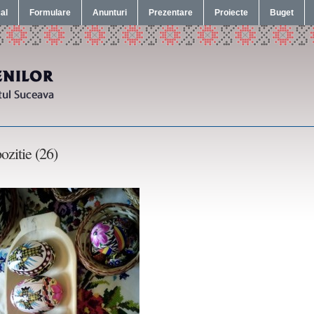
cal
Formulare
Anunturi
Prezentare
Proiecte
Buget
ozitie (26)