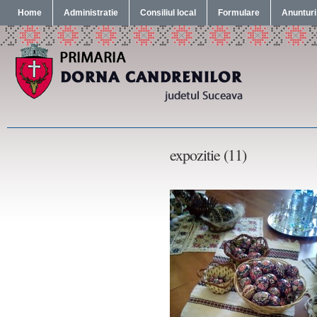
Home
Administratie
Consiliul local
Formulare
Anunturi
expozitie (11)