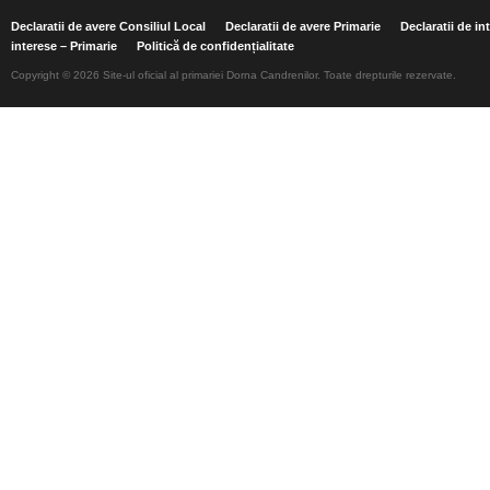
Declaratii de avere Consiliul Local
Declaratii de avere Primarie
Declaratii de in
interese – Primarie
Politică de confidențialitate
Copyright © 2026 Site-ul oficial al primariei Dorna Candrenilor. Toate drepturile rezervate.