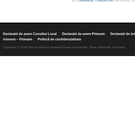
BY
CANDRENI
IN
ANUNTURI
ON
9 IULIE 20
Declaratii de avere Consiliul Local
Declaratii de avere Primarie
Declaratii de in
interese – Primarie
Politică de confidențialitate
Copyright © 2026 Site-ul oficial al primariei Dorna Candrenilor. Toate drepturile rezervate.