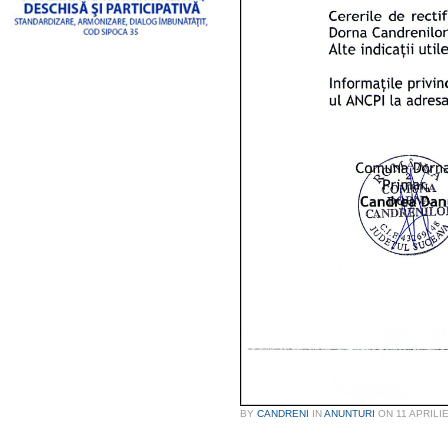
BY
CANDRENI
IN
ANUNTURI
ON
11 APRILI