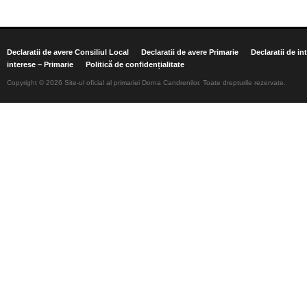
Declaratii de avere Consiliul Local
Declaratii de avere Primarie
Declaratii de in
interese – Primarie
Politică de confidențialitate
Copyright © 2026 Site-ul oficial al primariei Dorna Candrenilor. Toate drepturile rezervate.