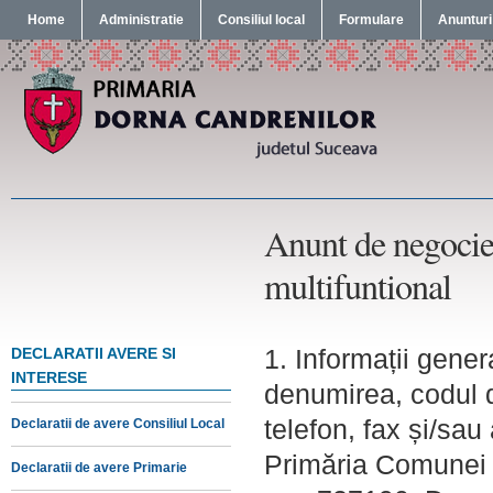
Home
Administratie
Consiliul local
Formulare
Anunturi
Anunt de negocier
multifuntional
1. Informații gener
DECLARATII AVERE SI
INTERESE
denumirea, codul d
telefon, fax și/sa
Declaratii de avere Consiliul Local
Primăria Comunei D
Declaratii de avere Primarie