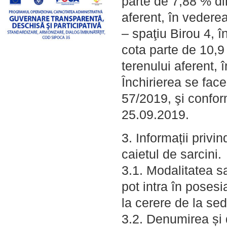
parte de 7,88 % din
aferent, în vedere
– spaţiu Birou 4, 
cota parte de 10,9 
terenului aferent,
Închirierea se face
57/2019, şi conform
25.09.2019.
3. Informații privi
caietul de sarcini.
3.1. Modalitatea s
pot intra în posesi
la cerere de la sedi
3.2. Denumirea și 