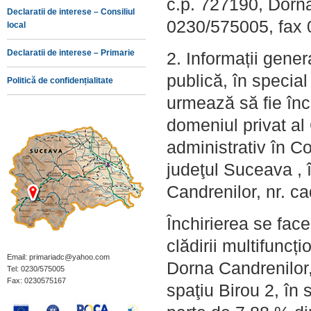
c.p. 727190, Dorna
Declaratii de interese – Consiliul
0230/575005, fax
local
Declaratii de interese – Primarie
2. Informații genera
publică, în special
Politică de confidențialitate
urmează să fie înch
domeniul privat al
administrativ în C
judeţul Suceava , 
Candrenilor, nr. c
Închirierea se face 
clădirii multifuncț
Email: primariadc@yahoo.com
Dorna Candrenilor
Tel: 0230/575005
Fax: 0230575167
spaţiu Birou 2, în