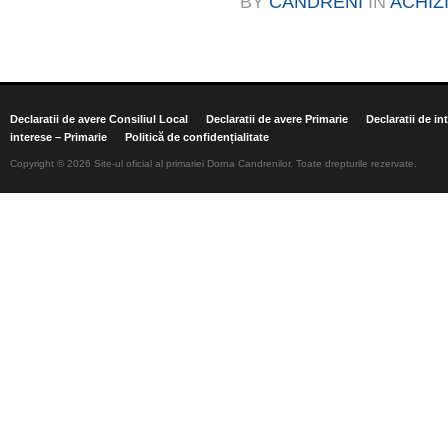
BY
CANDRENI
IN
ACHIZI
Declaratii de avere Consiliul Local
Declaratii de avere Primarie
Declaratii de in
interese – Primarie
Politică de confidențialitate
Copyright © 2026 Site-ul oficial al primariei Dorna Candrenilor. Toate drepturile rezervate.