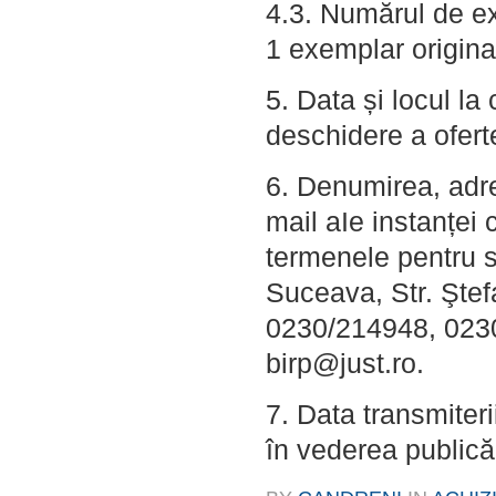
4.3. Numărul de ex
1 exemplar origina
5. Data și locul l
deschidere a ofert
6. Denumirea, adre
mail aIe instanței 
termenele pentru s
Suceava, Str. Ştef
0230/214948, 0230
birp@just.ro.
7. Data transmiterii 
în vederea publicăr