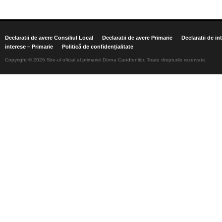
Declaratii de avere Consiliul Local
Declaratii de avere Primarie
Declaratii de in
interese – Primarie
Politică de confidențialitate
Copyright © 2026 Site-ul oficial al primariei Dorna Candrenilor. Toate drepturile rezervate.