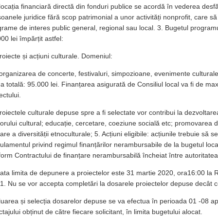
locația financiară directă din fonduri publice se acordă în vederea desf
oanele juridice fără scop patrimonial a unor activități nonprofit, care să
rame de interes public general, regional sau local. 3. Bugetul program
00 lei împărțit astfel:
roiecte și acțiuni culturale. Domeniul:
organizarea de concerte, festivaluri, simpozioane, evenimente culturale 
 totală: 95.000 lei. Finanțarea asigurată de Consiliul local va fi de m
ectului.
roiectele culturale depuse spre a fi selectate vor contribui la dezvoltarea 
orului cultural; educație, cercetare, coeziune socială etc; promovarea di
are a diversității etnoculturale; 5. Acțiuni eligibile: acțiunile trebuie să 
lamentul privind regimul finanțărilor nerambursabile de la bugetul loca
orm Contractului de finanțare nerambursabilă încheiat între autoritatea 
ata limita de depunere a proiectelor este 31 martie 2020, ora16:00 la R
.1. Nu se vor accepta completări la dosarele proiectelor depuse decât c
uarea și selecția dosarelor depuse se va efectua în perioada 01 -08 apr
tajului obținut de către fiecare solicitant, în limita bugetului alocat.