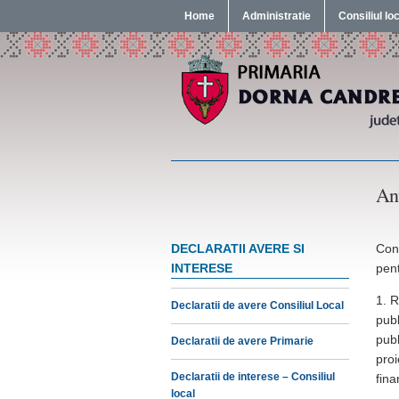
Home
Administratie
Consiliul lo
Anu
DECLARATII AVERE SI
Cons
INTERESE
pent
1. R
Declaratii de avere Consiliul Local
publ
publ
Declaratii de avere Primarie
proi
Declaratii de interese – Consiliul
fina
local