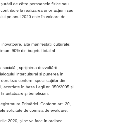
ășurării de către persoanele fizice sau
 contribuie la realizarea unor acțiuni sau
ului pe anul 2020 este în valoare de
inovatoare, alte manifestații culturale:
aximum 90% din bugetul total al
socială ; sprijinirea dezvoltării
alogului intercultural și punerea în
se deruleze conform specificațiilor din
l, acordate în baza Legii nr. 350/2005 și
finanțatoare și beneficiari.
egistratura Primăriei. Conform art. 20,
ele solicitate de comisia de evaluare.
ilie 2020, și se va face în ordinea