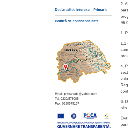
2. A
Declaratii de interese – Primarie
pers
prog
Politică de confidențialitate
95.0
1. P
1.1 
suma
proi
4. P
sect
valo
Regu
conf
Email: primariadc@yahoo.com
Tel: 0230/575005
6. D
Fax: 0230575167
alin
Eval
punc