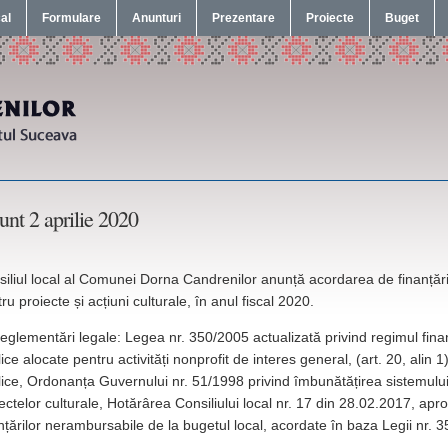
cal
Formulare
Anunturi
Prezentare
Proiecte
Buget
nt 2 aprilie 2020
iliul local al Comunei Dorna Candrenilor anunță acordarea de finanțări
ru proiecte și acțiuni culturale, în anul fiscal 2020.
eglementări legale: Legea nr. 350/2005 actualizată privind regimul fina
ice alocate pentru activități nonprofit de interes general, (art. 20, alin 
ice, Ordonanța Guvernului nr. 51/1998 privind îmbunătățirea sistemului
ectelor culturale, Hotărârea Consiliului local nr. 17 din 28.02.2017, ap
nțărilor nerambursabile de la bugetul local, acordate în baza Legii nr. 