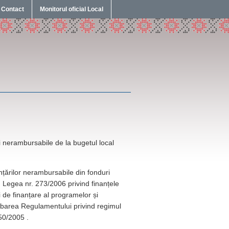
Contact
Monitorul oficial Local
 nerambursabile de la bugetul local
nțărilor nerambursabile din fonduri
1) Legea nr. 273/2006 privind finanțele
 de finanțare al programelor și
robarea Regulamentului privind regimul
350/2005 .