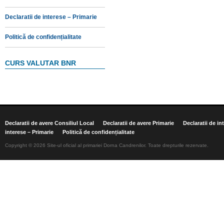
Declaratii de interese – Primarie
Politică de confidențialitate
CURS VALUTAR BNR
Declaratii de avere Consiliul Local
Declaratii de avere Primarie
Declaratii de in
interese – Primarie
Politică de confidențialitate
Copyright © 2026 Site-ul oficial al primariei Dorna Candrenilor. Toate drepturile rezervate.