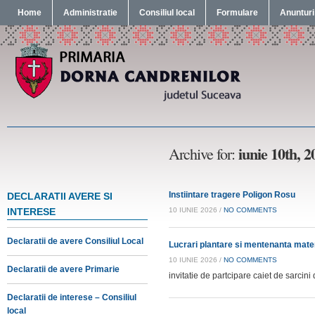
Home
Administratie
Consiliul local
Formulare
Anunturi
iunie 10th, 2
Archive for:
Instiintare tragere Poligon Rosu
DECLARATII AVERE SI
INTERESE
10 IUNIE 2026 /
NO COMMENTS
Declaratii de avere Consiliul Local
Lucrari plantare si mentenanta materi
10 IUNIE 2026 /
NO COMMENTS
Declaratii de avere Primarie
invitatie de partcipare caiet de sarci
Declaratii de interese – Consiliul
local